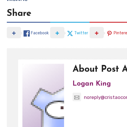
Share
Facebook
Twitter
Pinter
About Post 
Logan King
noreply@cristaoc