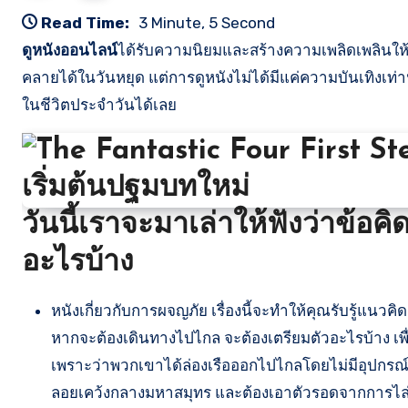
Read Time:
3 Minute, 5 Second
ดูหนังออนไลน์
ได้รับความนิยมและสร้างความเพลิดเพลินให้กับ
คลายได้ในวันหยุด แต่การดูหนังไม่ได้มีแค่ความบันเทิงเท่าน
ในชีวิตประจำวันได้เลย
วันนี้เราจะมาเล่าให้ฟังว่าข้
อะไรบ้าง
หนังเกี่ยวกับการผจญภัย เรื่องนี้จะทำให้คุณรับรู้แนวคิด
หากจะต้องเดินทางไปไกล จะต้องเตรียมตัวอะไรบ้าง เพื่
เพราะว่าพวกเขาได้ล่องเรือออกไปไกลโดยไม่มีอุปกรณ์ช่ว
ลอยเคว้งกลางมหาสมุทร และต้องเอาตัวรอดจากการไ