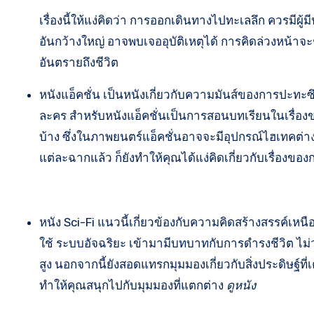
เรื่องนี้ให้แง่คิดว่า การออกเดินทางไปทะเลลึก ควรมี
อันกว้างใหญ่ อาจพบเจออุบัติเหตุได้ การคิดล่วงหน้า
อันตรายถึงชีวิต
หนังแอ็คชั่น เป็นหนังเกี่ยวกับความมันส์ของการปะทะ
ละคร สำหรับหนังแอ็คชั่นเป็นการสอนบทเรียนในเรื่องขอ
บ้าง ซึ่งในภาพยนตร์แอ็คชั่นอาจจะมีอุปกรณ์ไฮเทคต
แต่ละฉากแล้ว ก็ยังทำให้คุณได้แง่คิดเกี่ยวกับเรื่อ
หนัง Sci-Fi แนวนี้เกี่ยวข้องกับความคิดสร้างสรรค์เหน
ใช้ ระบบอัจฉริยะ เข้ามามีบทบาทกับการดำรงชีวิต ไม่ว
สูง นอกจากนี้ยังสอดแทรกมุมมองเกี่ยวกับสิ่งประดิษฐ์ที
ทำให้คุณสนุกไปกับมุมมองที่แตกต่าง
ดูหนัง