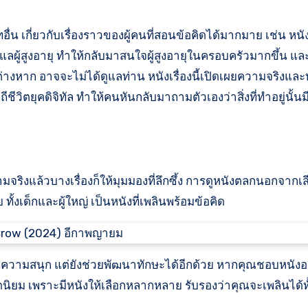
ื่น เกี่ยวกับเรื่องราวของผู้คนที่สอนข้อคิดได้มากมาย เช่น หน
ลผู้สูงอายุ ทำให้กลับมาสนใจผู้สูงอายุในครอบครัวมากขึ้น และยั
อยู่ต่างหาก อาจจะไม่ได้ดูแลท่าน หนังเรื่องนี้เปิดเผยความจริงแ
วิถีชีวิตยุคดิจิทัล ทำให้คนหันกลับมาถามตัวเองว่าสิ่งที่ทำอยู่นั้
จริงแล้วบางเรื่องก็ให้มุมมองที่ลึกซึ้ง การดูหนังตลกนอกจากเส
ทั้งเด็กและผู้ใหญ่ เป็นหนังที่เพลินพร้อมข้อคิด
ยงแค่ความสนุก แต่ยังช่วยพัฒนาทักษะได้อีกด้วย หากคุณชอบหนัง
นิยม เพราะมีหนังให้เลือกหลากหลาย รับรองว่าคุณจะเพลินได้ทั