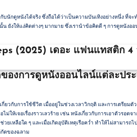
นักดูหนังได้จริง ซึ่งถือได้ว่าเป็นความบันเทิงอย่างหนึ่ง ที่จ
ั้น ยังให้แง่คิดต่างๆ มากมาย ซึ่งเรานำข้อคิดดี ๆ การดูหนังอ
อคิดของการดูหนังออนไลน์แต่ละประ
เกี่ยวกับการใช้ชีวิต เมื่ออยู่ในช่วงเวลาวิกฤติ และการเตรียมตั
อไม่ให้เจอเรื่องราวเลวร้าย เช่น หนังเกี่ยวกับการเอาตัวรอดจ
ยเหลือใด ๆ และเมื่อเกิดอุบัติเหตุเรือคว่ำ ทำให้ไม่สามารถไปต
ล่กัดของฉลาม