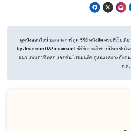
แนะแนว
ดูหนังออนไลน์ บอลสด การ์ตูน ซีรีย์ หนังฮิต ครบที่เว็บเดี
เรื่อง
by Jeannine 037movie.net ซีรี่ย์เกาหลี พากย์ไทย ซับไท
แนว แฟนตาซี ตลก แอคชั่น โรแมนติก ดูหนัง เหมาะกับคนร
ก.ค