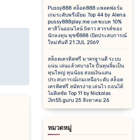
Pussy888 สล็อต888 แพลตฟอร์ม
เกมระดับพรีเมียม Top 44 by Alena
pussy888play.me แคชแบค 10%
คาสิโนออนไลน์ 5ดาว สวรรค์ของ
นักลงทุน พุซซี่888 เปิดประสบการณ์
ใหม่ทันที 21 JUL 2569
สล็อตเครดิตฟรี มาตรฐานดี ระบบ
แน่น เล่นแล้วสบายใจ ปั้นทุนจิ๋มเป็น
ทุนใหญ่ ทุนน้อย สอยเงินแสน
ประสบการณ์เกมเหนือระดับ สล็อต
เครดิตฟรี สมัครง่าย เล่นไว ถอนได้
ไม่ติดขัด Top 11 by Nickolas
Jin55.guru 25 สิงหาคม 26
หมวดหมู่