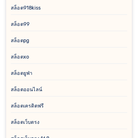
สล็อต918kiss
สล็อต99
สล็อตpg
สล็อตxo
สล็อตยูฟ่า
สล็อตออนไลน์
สล็อตเครดิตฟรี
สล็อตเว็บตรง