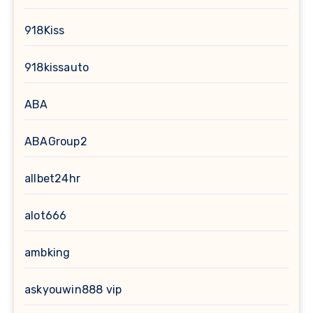
918Kiss
918kissauto
ABA
ABAGroup2
allbet24hr
alot666
ambking
askyouwin888 vip