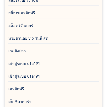
สล็อตเว็บตรง 168
สล็อตเเครดิตฟรี
สล็อตโจ๊กเกอร์
หวยฮานอย vip วันนี้ สด
เกมยิงปลา
เข้าสู่ระบบ ufa191
เข้าสู่ระบบ ufa191
เครดิตฟรี
เซ็กซี่บาคาร่า