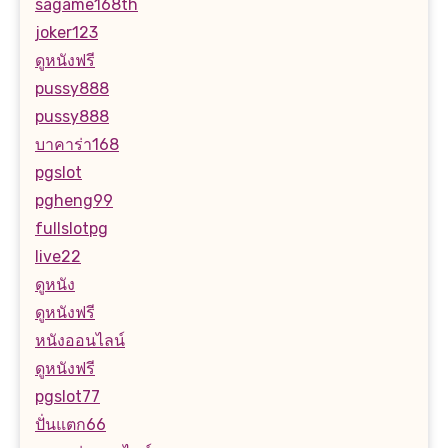
sagame168th
joker123
ดูหนังฟรี
pussy888
pussy888
บาคาร่า168
pgslot
pgheng99
fullslotpg
live22
ดูหนัง
ดูหนังฟรี
หนังออนไลน์
ดูหนังฟรี
pgslot77
ปั่นแตก66