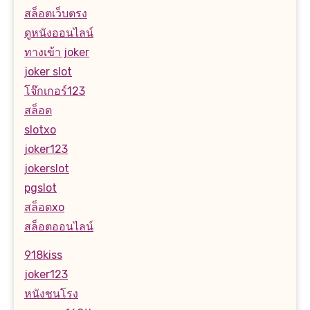
สล็อตเว็บตรง
ดูหนังออนไลน์
ทางเข้า joker
joker slot
โจ๊กเกอร์123
สล็อต
slotxo
joker123
jokerslot
pgslot
สล็อตxo
สล็อตออนไลน์
918kiss
joker123
หนังชนโรง