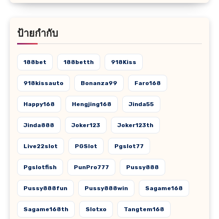
ป้ายกำกับ
188bet
188betth
918Kiss
918kissauto
Bonanza99
Faro168
Happy168
Hengjing168
Jinda55
Jinda888
Joker123
Joker123th
Live22slot
PGSlot
Pgslot77
Pgslotfish
PunPro777
Pussy888
Pussy888fun
Pussy888win
Sagame168
Sagame168th
Slotxo
Tangtem168