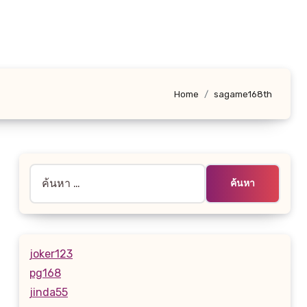
Home
sagame168th
ค้นหา
สำหรับ:
joker123
pg168
jinda55