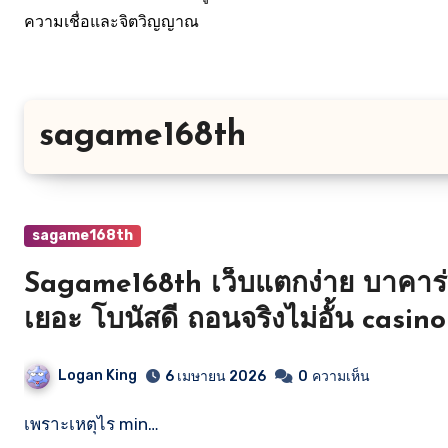
ความเชื่อและจิตวิญญาณ
sagame168th
sagame168th
Sagame168th เว็บแตกง่าย บาคาร่า
เยอะ โบนัสดี ถอนจริงไม่อั้น casino เว็บเปิดใหม่ 
Consuelo sagame168th.pro 17 มิ
Logan King
6 เมษายน 2026
0
ความเห็น
เพราะเหตุไร min…