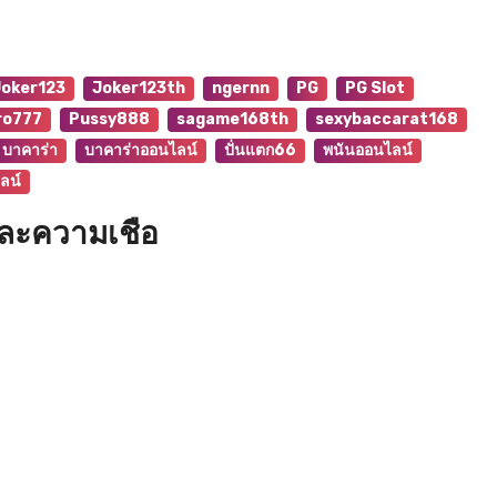
Joker123
Joker123th
ngernn
PG
PG Slot
ro777
Pussy888
sagame168th
sexybaccarat168
บาคาร่า
บาคาร่าออนไลน์
ปั่นแตก66
พนันออนไลน์
ลน์
ละความเชื่อ