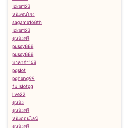
joker123
หนังชนโรง
sagame168th
joker123
ดูหนังฟรี
pussy888
pussy888
บาคาร่า168
pgslot
pgheng99
fullslotpg
live22
ดูหนัง
ดูหนังฟรี
หนังออนไลน์
ดูหนังฟรี