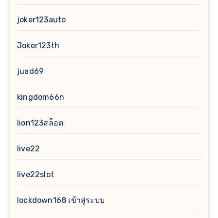
joker123auto
Joker123th
juad69
kingdom66n
lion123สล็อต
live22
live22slot
lockdown168 เข้าสู่ระบบ