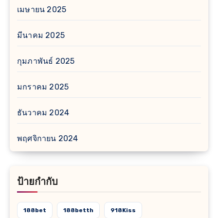
เมษายน 2025
มีนาคม 2025
กุมภาพันธ์ 2025
มกราคม 2025
ธันวาคม 2024
พฤศจิกายน 2024
ป้ายกำกับ
188bet
188betth
918Kiss