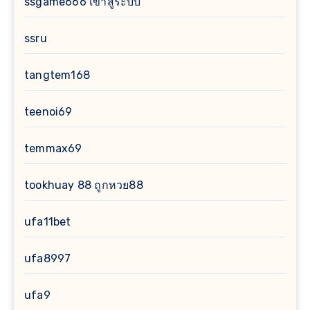
ssgame666 เข้าสู่ระบบ
ssru
tangtem168
teenoi69
temmax69
tookhuay 88 ถูกหวย88
ufa11bet
ufa8997
ufa9