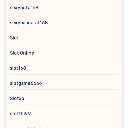
sexyauto168
sexybaccarat168
Slot
Slot Online
slot168
slotgame6666
Slotxo
sretthi99