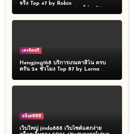
จริง Top 47 by Robin
tangtem168e.com วันเกิดนี้พี่จัดให้ 300
จ่ายตรง กี่ล้านก็จ่าย คุ้มค่าการเดิมพัน
ที่สุดในวงการ สล็อตเว็บตรง ของรางวัล
กำลังรอ เจ้าของใหม่ 16 JUL 69
เครดิตฟรี
Hengjing168 บริการเกมคาสิโน ครบ
ครัน 24 ชั่วโมง Top 87 by Lorna
hengjing168d.com ทุกยอดฝากรับ 500
บาท ยูสเดียว เล่นได้ทุกเกม ยูสเดียว เล่น
ได้ทุกเกม เครดิตฟรี ที่ 1 ของเอเชีย 2
Sep 26
สล็อต888
เว็บใหญ่ jinda888 เว็บไซต์แตกง่าย