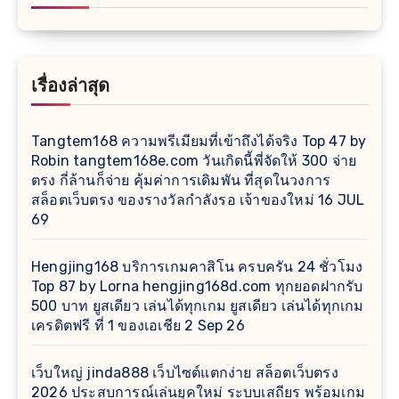
เรื่องล่าสุด
Tangtem168 ความพรีเมียมที่เข้าถึงได้จริง Top 47 by
Robin tangtem168e.com วันเกิดนี้พี่จัดให้ 300 จ่าย
ตรง กี่ล้านก็จ่าย คุ้มค่าการเดิมพัน ที่สุดในวงการ
สล็อตเว็บตรง ของรางวัลกำลังรอ เจ้าของใหม่ 16 JUL
69
Hengjing168 บริการเกมคาสิโน ครบครัน 24 ชั่วโมง
Top 87 by Lorna hengjing168d.com ทุกยอดฝากรับ
500 บาท ยูสเดียว เล่นได้ทุกเกม ยูสเดียว เล่นได้ทุกเกม
เครดิตฟรี ที่ 1 ของเอเชีย 2 Sep 26
เว็บใหญ่ jinda888 เว็บไซต์แตกง่าย สล็อตเว็บตรง
2026 ประสบการณ์เล่นยุคใหม่ ระบบเสถียร พร้อมเกม