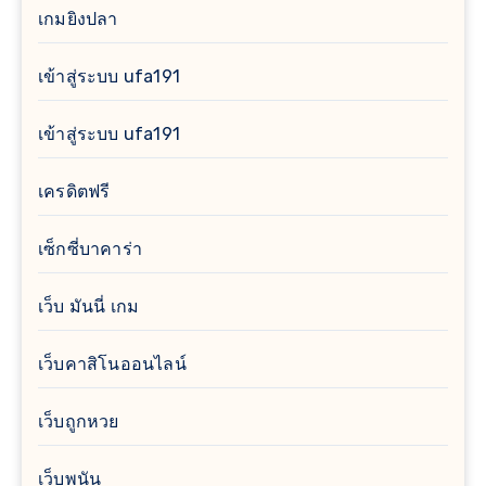
เกมยิงปลา
เข้าสู่ระบบ ufa191
เข้าสู่ระบบ ufa191
เครดิตฟรี
เซ็กซี่บาคาร่า
เว็บ มันนี่ เกม
เว็บคาสิโนออนไลน์
เว็บถูกหวย
เว็บพนัน