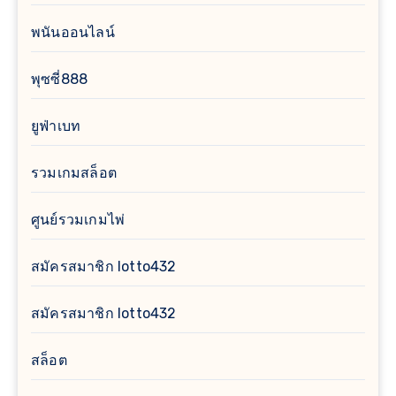
พนันออนไลน์
พุซซี่888
ยูฟ่าเบท
รวมเกมสล็อต
ศูนย์รวมเกมไพ่
สมัครสมาชิก lotto432
สมัครสมาชิก lotto432
สล็อต