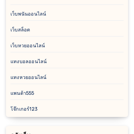
เว็บพนันออนไลน์
เว็บสล็อต
เว็บหวยออนไลน์
แทงบอลออนไลน์
แทงหวยออนไลน์
แพนด้า555
โจ๊กเกอร์123