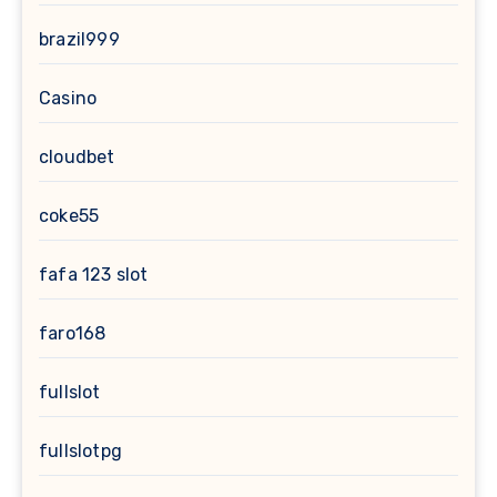
brazil999
Casino
cloudbet
coke55
fafa 123 slot
faro168
fullslot
fullslotpg