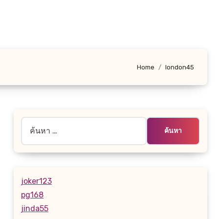
Home
london45
ค้นหา
สำหรับ:
joker123
pg168
jinda55