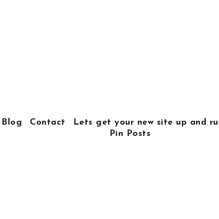
Blog
Contact
Lets get your new site up and ru
Pin Posts