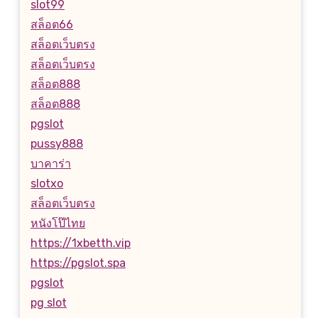
slot99
สล็อต66
สล็อตเว็บตรง
สล็อตเว็บตรง
สล็อต888
สล็อต888
pgslot
pussy888
บาคาร่า
slotxo
สล็อตเว็บตรง
หนังโป๊ไทย
https://1xbetth.vip
https://pgslot.spa
pgslot
pg slot