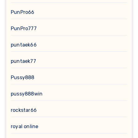
PunPro66
PunPro777
puntaek66
puntaek77
Pussy888
pussy888win
rockstar66
royal online