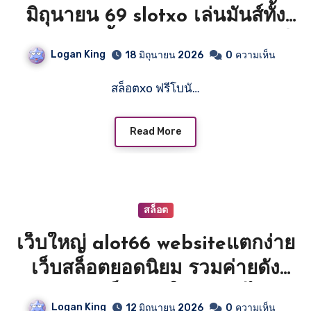
มิถุนายน 69 slotxo เล่นมันส์ทั้ง
วัน ลุ้นกันทั้งคืน สมครปุ๊บรับทันที
Logan King
18 มิถุนายน 2026
0
ความเห็น
1,000 ตอบโจทย์ทุสไตล์ ฝากปุ๊บ
สล็อตxo ฟรีโบนั…
ลุ้นปั๊บ รับความมัน slotxo24hr
สมัครวันนี้ ลุ้นโบนัสทันที Top 16
Read More
by Terence
สล็อต
เว็บใหญ่ alot66 websiteแตกง่าย
เว็บสล็อตยอดนิยม รวมค่ายดัง
เกมเยอะ แจ็กพอตใหญ่ เล่นได้ทุก
Logan King
12 มิถุนายน 2026
0
ความเห็น