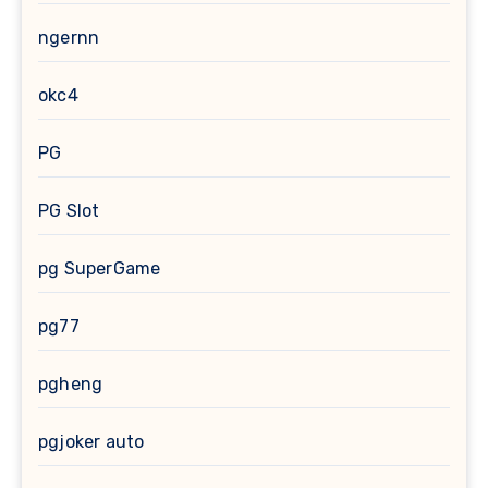
ngernn
okc4
PG
PG Slot
pg SuperGame
pg77
pgheng
pgjoker auto