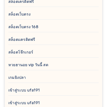
สล็อตเครดิตฟรี
สล็อตเว็บตรง
สล็อตเว็บตรง 168
สล็อตเเครดิตฟรี
สล็อตโจ๊กเกอร์
หวยฮานอย vip วันนี้ สด
เกมยิงปลา
เข้าสู่ระบบ ufa191
เข้าสู่ระบบ ufa191