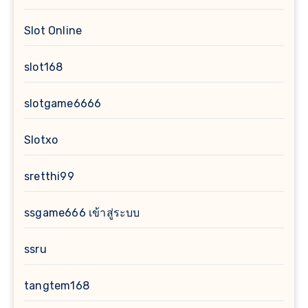
Slot Online
slot168
slotgame6666
Slotxo
sretthi99
ssgame666 เข้าสู่ระบบ
ssru
tangtem168