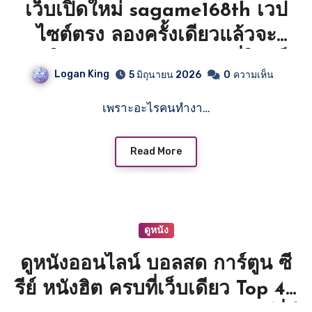
เว็บเปิดใหม่ sagame168th เวป
ไซต์ตรง ลองครั้งเดียวแล้วจะ
ติดใจ บาคาร่าเกมทำเงินที่ใครก็
Logan King
5 มิถุนายน 2026
0
ความเห็น
เล่นได้ ทดลองเล่น Top 11 by
เพราะอะไรคนทำงา…
Deneen sagame168th1.co 30
มิ.ย. 2569 casino online
Read More
ดูหนัง
ดูหนังออนไลน์ บอลสด การ์ตูน ซี
รีย์ หนังฮิต ครบที่เว็บเดียว Top 42