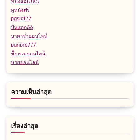
หนังออนไลน์
ดูหนังฟรี
pgslot77
ปั่นแตก66
บาคาร่าออนไลน์
punpro777
ซื้อหวยออนไลน์
หวยออนไลน์
ความเห็นล่าสุด
เรื่องล่าสุด