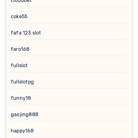
cloudbet
coke55
fafa 123 slot
faro168
fullslot
fullslotpg
funny18
gaojing888
happy168