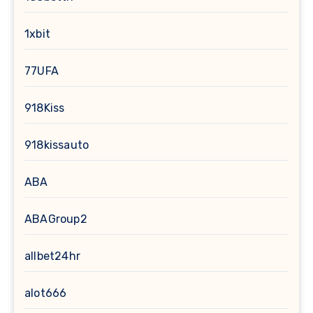
1xbit
77UFA
918Kiss
918kissauto
ABA
ABAGroup2
allbet24hr
alot666