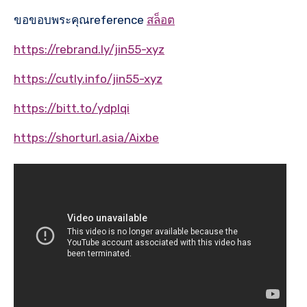
ขอขอบพระคุณreference
สล็อต
https://rebrand.ly/jin55-xyz
https://cutly.info/jin55-xyz
https://bitt.to/ydplqi
https://shorturl.asia/Aixbe