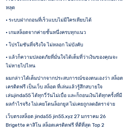
หลุด
• ระบบฝากถอนที่เร็วแบบไม่มีใครเทียบได้
• เกมสล็อตจากค่ายชั้นหนึ่งครบทุกแนว
• โปรโมชันที่จริงใจ ไม่หลอก ไม่บังคับ
• แล้วก็ความปลอดภัยที่มั่นใจได้เต็มที่ว่าเงินของคุณจะ
ไม่หายไปไหน
ผมกล่าวได้เต็มปากจากประสบการณ์ของตนเองว่า สล็อต
เครดิตฟรี เป็นเว็บ สล็อต ที่เล่นแล้วรู้สึกสบายใจ
เล่นjinda55 ได้ทุกวี่วันไม่เบื่อ และก็ถอนเงินได้ทุกครั้งที่มี
ผลกำไรจริง ไม่เคยโดนล็อกยูส ไม่เคยถูกลดอัตราจ่าย
เว็บตรงสล็อต jinda55 jin55.xyz 27 มกราคม 26
Brigette คาสิโน สล็อตเครดิตฟรี ที่ดีที่สุด Top 2