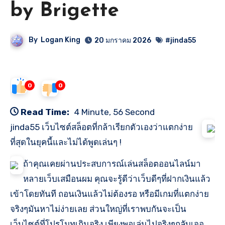
by Brigette
By
Logan King
20 มกราคม 2026
#jinda55
0
0
Read Time:
4 Minute, 56 Second
jinda55 เว็บไซต์สล็อตที่กล้าเรียกตัวเองว่าแตกง่าย
ที่สุดในยุคนี้และไม่ได้พูดเล่นๆ !
ถ้าคุณเคยผ่านประสบการณ์เล่นสล็อตออนไลน์มา
หลายเว็บเสมือนผม คุณจะรู้ดีว่าเว็บดีๆที่ฝากเงินแล้ว
เข้าโดยทันที ถอนเงินแล้วไม่ต้องรอ หรือมีเกมที่แตกง่าย
จริงๆมันหาไม่ง่ายเลย ส่วนใหญ่ที่เราพบกันจะเป็น
เว็บไซต์ที่โปรโมทเกินจริง เพียงพอเล่นไปจริงๆกลับเจอ