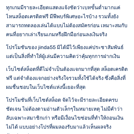
ทุกเกมมีรายละเอียดแสดงแจ้งชัดว่าเบทขั้นต่ำมากแค่
ไหนสล็อตเครดิตฟรี มีฟีพบร์พิเศษอะไรบ้าง รวมทั้งยัง
สามารถทดลองเล่นได้แบบไม่ต้องสมัครก่อน เหมาะสมกับ
คนที่อยากเล่าเรียนเกมหรือฝึกมือก่อนลงเงินจริง
โปรโมชันของ jinda55 มิได้มีไว้เพียงแค่ประชาสัมพันธ์
แต่เป็นสิ่งที่ทำให้ผู้เล่นมีความคิดว่าคุ้มทุกการฝากเงิน
เว็บไซต์สล็อตที่ดีไม่จำเป็นต้องแจกมากที่สุด สล็อตเครดิต
ฟรี แต่จำต้องแจกอย่างจริงใจรวมทั้งใช้ได้จริง ซึ่งคือสิ่งที่
ผมชื่นชอบในเว็บไซต์แห่งนี้เยอะที่สุด
โปรโมชันที่เว็บไซต์สล็อต จัดไว้จะมีรายละเอียดครบ
ชัดเจน ไม่ต้องตามอ่านตัวเล็กๆในหมายเหตุ ไม่มีคำว่า
ลับเฉพาะสมาชิกเก่า หรือมีเงื่อนไขซ่อนที่ทำให้ถอนเงิน
ไม่ได้ แบบอย่างโปรที่ผมลองรับมาแล้วเห็นผลจริง