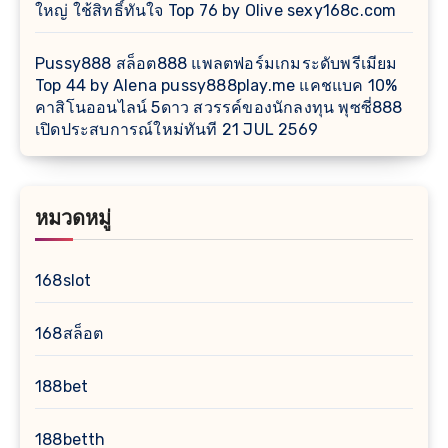
ใหญ่ ใช้สิทธิ์ทันใจ Top 76 by Olive sexy168c.com
Pussy888 สล็อต888 แพลตฟอร์มเกมระดับพรีเมียม
Top 44 by Alena pussy888play.me แคชแบค 10%
คาสิโนออนไลน์ 5ดาว สวรรค์ของนักลงทุน พุซซี่888
เปิดประสบการณ์ใหม่ทันที 21 JUL 2569
หมวดหมู่
168slot
168สล็อต
188bet
188betth