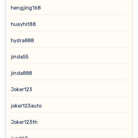
hengjing168
huayhit88
hydra888
jinda55
jinda888
Joker123
joker123auto
Joker123th