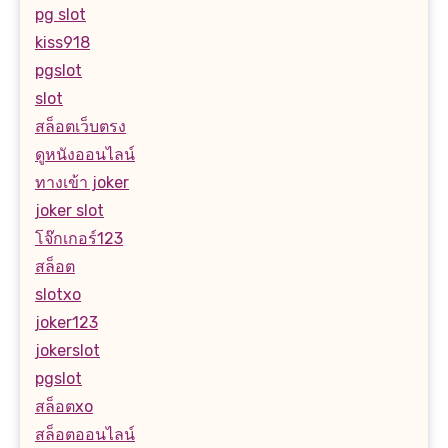
pg slot
kiss918
pgslot
slot
สล็อตเว็บตรง
ดูหนังออนไลน์
ทางเข้า joker
joker slot
โจ๊กเกอร์123
สล็อต
slotxo
joker123
jokerslot
pgslot
สล็อตxo
สล็อตออนไลน์