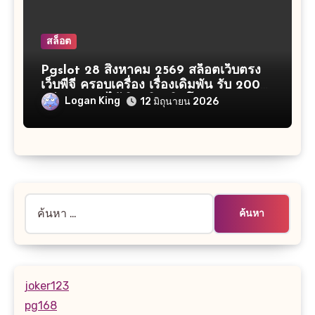
สล็อต
Pgslot 28 สิงหาคม 2569 สล็อตเว็บตรง
เว็บพีจี ครอบเครื่อง เรื่องเดิมพัน รับ 200
ฟรี เล่นง่าย ได้เงินจริง เปิดโอกาสชนะเกม
Logan King
12 มิถุนายน 2026
มากที่สุด สล็อต ยกระดับไลฟ์สไตล์ ลองเลย
Top 66 by Lawrence kodmhai.com
ค้นหา
สำหรับ:
joker123
pg168