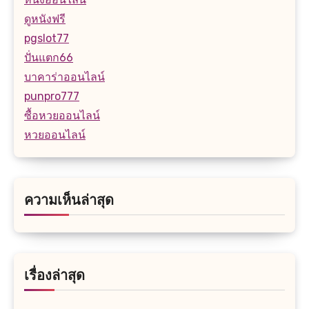
ดูหนังฟรี
pgslot77
ปั่นแตก66
บาคาร่าออนไลน์
punpro777
ซื้อหวยออนไลน์
หวยออนไลน์
ความเห็นล่าสุด
เรื่องล่าสุด