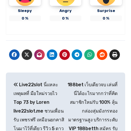
Sleepy
Angry
Surprise
0
%
0
%
0
%
แนะแนว
Live22slot นี่แหละ
188bet เว็บเดียวจบ เล่นที่
เรื่อง
เหตุผลที่ มือใหม่รวยไว
นี่ได้อะไรมากกว่าที่คิด
Top 73 by Loren
สมาชิกใหม่รับ 100% ลุ้น
live22slot.me ชวนเพื่อน
กล่องสุ่มมังกรทอง
รับ เพชรฟรี เหมือนยกคาสิ
มาตรฐานสูง บริการระดับ
โนมาไว้ที่เดียว รีวิว 5 ดาว
VIP 188betth สมัคร รับ