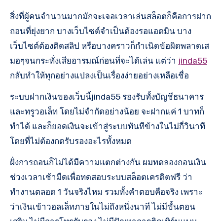
สิ่งที่ผู้คนจำนวนมากมักจะเจอเวลาเล่นสล็อตก็คือการฝาก
ถอนที่ยุ่งยาก บางเว็บไซต์จำเป็นต้องรอแอดมิน บาง
เว็บไซต์ต้องติดสลิป หรือบางคราวก็กำเนิดข้อผิดพลาดเส
มอๆจนกระทั่งเสียอารมณ์ก่อนที่จะได้เล่น แต่ว่า
jinda55
กลับทำให้ทุกอย่างแปลงเป็นเรื่องง่ายอย่างเหลือเชื่อ
ระบบฝากเงินของเว็บนี้jinda55 รองรับทั้งบัญชีธนาคาร
และทรูวอเล็ท โดยไม่จำกัดอย่างน้อย จะฝากแค่ 1 บาทก็
ทำได้ และก็ยอดเงินจะเข้าสู่ระบบทันทีข้างในไม่กี่วินาที
โดยที่ไม่ต้องกดรับรองอะไรทั้งหมด
ฝั่งการถอนก็ไม่ได้มีความแตกต่างกัน ผมทดลองถอนเงิน
ช่วงเวลาเช้ามืดเพื่อทดสอบระบบสล็อตเครดิตฟรี ว่า
ทำงานตลอด 1 วันจริงไหม รวมทั้งคำตอบคือจริง เพราะ
ว่าเงินเข้าวอลเล็ทภายในไม่ถึงหนึ่งนาที ไม่มีขั้นตอน