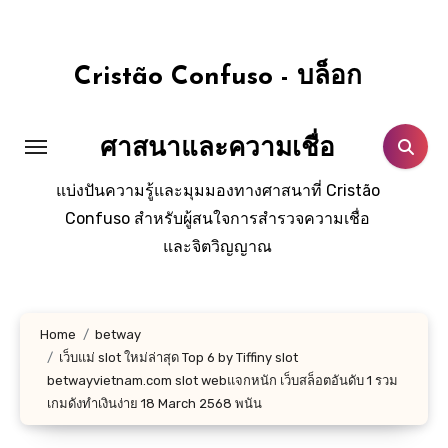
Skip
to
content
Cristão Confuso - บล็อก
ศาสนาและความเชื่อ
แบ่งปันความรู้และมุมมองทางศาสนาที่ Cristão
Confuso สำหรับผู้สนใจการสำรวจความเชื่อ
และจิตวิญญาณ
Home
betway
เว็บแม่ slot ใหม่ล่าสุด Top 6 by Tiffiny slot
betwayvietnam.com slot webแจกหนัก เว็บสล็อตอันดับ 1 รวม
เกมดังทำเงินง่าย 18 March 2568 พนัน