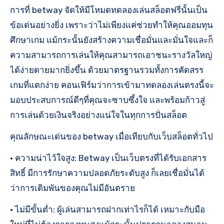
การที่ betway จัดให้มีโหมดทดลองเล่นสล็อตฟรีนั้นเป็น
ข้อเด่นอย่างยิ่ง เพราะว่าไม่เพียงแค่ช่วยทำให้คุณออมทุน
ศึกษาเกม แม้กระนั้นยังสร้างความเชื่อมั่นและมั่นใจและก็
ความสามารถการเล่นให้คุณสามารถเอาชนะรางวัลใหญ่
ได้ง่ายดายมากยิ่งขึ้น ด้วยมาตรฐานรวมทั้งการคัดสรร
เกมที่แตกง่าย คอนเฟิร์มว่าการเข้ามาทดลองเล่นตรงนี้จะ
มอบประสบการณ์ดีๆที่คุณจะซาบซึ้งใจ และพร้อมก้าวสู่
การเล่นด้วยเงินจริงอย่างแน่ใจในทุกการปั่นสล็อต
คุณลักษณะเด่นของ betway เมื่อเทียบกับเว็บสล็อตทั่วไป
• ความน่าไว้ใจสูง: Betway เป็นเว็บตรงที่ได้รับเอกสาร
สิทธิ์ มีการรักษาความปลอดภัยระดับสูง ก็เลยเชื่อมั่นได้
ว่าการเดิมพันของคุณไม่มีอันตราย
• ไม่มีขั้นต่ำ: ผู้เล่นสามารถฝากเท่าไรก็ได้ เหมาะกับมือ