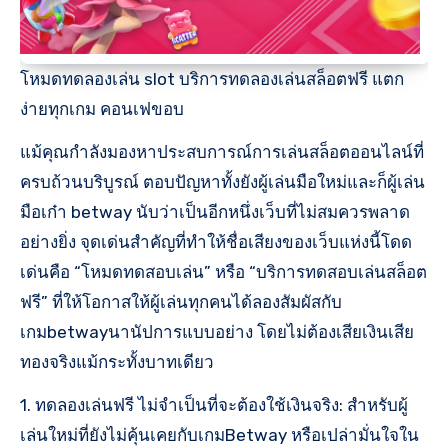
โหมดทดลองเล่น slot บริการทดลองเล่นสล็อตฟรี แตก
ง่ายทุกเกม คอนเฟขอบ
แม้คุณกำลังมองหาประสบการณ์การเล่นสล็อตออนไลน์ที่
ครบถ้วนบริบูรณ์ ตอบปัญหาทั้งยังผู้เล่นมือใหม่และก็ผู้เล่น
มือเก๋า betway นับว่าเป็นอีกหนึ่งเว็บที่ไม่สมควรพลาด
อย่างยิ่ง จุดเด่นสำคัญที่ทำให้ชื่อเสียงของเว็บแห่งนี้โดด
เด่นคือ “โหมดทดสอบเล่น” หรือ “บริการทดสอบเล่นสล็อต
ฟรี” ที่ให้โอกาสให้ผู้เล่นทุกคนได้ลองสัมผัสกับ
เกมbetwayนานัปการแบบอย่าง โดยไม่ต้องเสียเงินเสีย
ทองจริงแม้กระทั้งบาทเดียว
1. ทดลองเล่นฟรี ไม่จำเป็นที่จะต้องใช้เงินจริง: สำหรับผู้
เล่นใหม่ที่ยังไม่คุ้นเคยกับเกมBetway หรือเปล่ามั่นใจใน