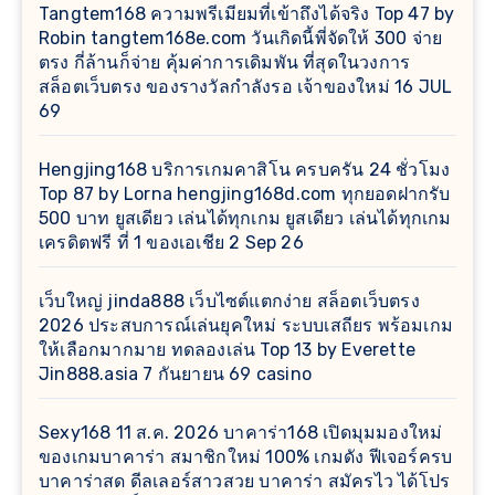
Tangtem168 ความพรีเมียมที่เข้าถึงได้จริง Top 47 by
Robin tangtem168e.com วันเกิดนี้พี่จัดให้ 300 จ่าย
ตรง กี่ล้านก็จ่าย คุ้มค่าการเดิมพัน ที่สุดในวงการ
สล็อตเว็บตรง ของรางวัลกำลังรอ เจ้าของใหม่ 16 JUL
69
Hengjing168 บริการเกมคาสิโน ครบครัน 24 ชั่วโมง
Top 87 by Lorna hengjing168d.com ทุกยอดฝากรับ
500 บาท ยูสเดียว เล่นได้ทุกเกม ยูสเดียว เล่นได้ทุกเกม
เครดิตฟรี ที่ 1 ของเอเชีย 2 Sep 26
เว็บใหญ่ jinda888 เว็บไซต์แตกง่าย สล็อตเว็บตรง
2026 ประสบการณ์เล่นยุคใหม่ ระบบเสถียร พร้อมเกม
ให้เลือกมากมาย ทดลองเล่น Top 13 by Everette
Jin888.asia 7 กันยายน 69 casino
Sexy168 11 ส.ค. 2026 บาคาร่า168 เปิดมุมมองใหม่
ของเกมบาคาร่า สมาชิกใหม่ 100% เกมดัง ฟีเจอร์ครบ
บาคาร่าสด ดีลเลอร์สาวสวย บาคาร่า สมัครไว ได้โปร