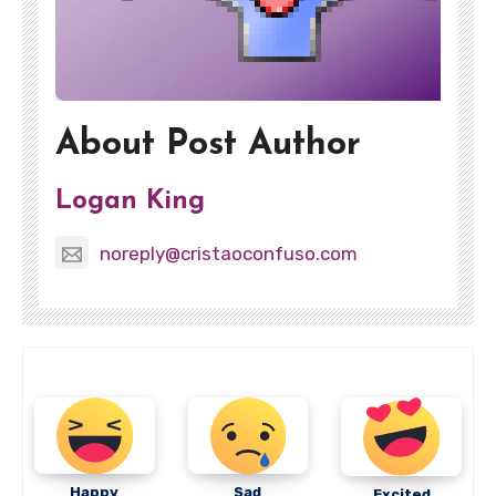
About Post Author
Logan King
noreply@cristaoconfuso.com
Happy
Sad
Excited