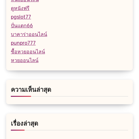
ดูหนังฟรี
pgslot77
ปั่นแตก66
บาคาร่าออนไลน์
punpro777
ซื้อหวยออนไลน์
หวยออนไลน์
ความเห็นล่าสุด
เรื่องล่าสุด