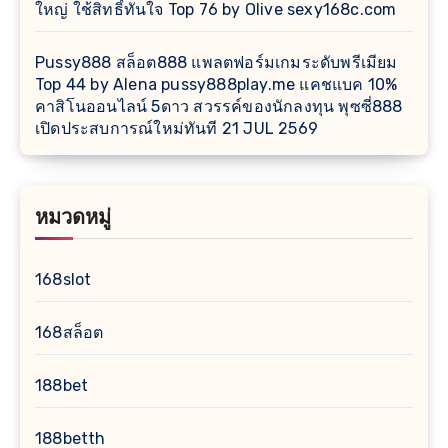
ใหญ่ ใช้สิทธิ์ทันใจ Top 76 by Olive sexy168c.com
Pussy888 สล็อต888 แพลตฟอร์มเกมระดับพรีเมียม
Top 44 by Alena pussy888play.me แคชแบค 10%
คาสิโนออนไลน์ 5ดาว สวรรค์ของนักลงทุน พุซซี่888
เปิดประสบการณ์ใหม่ทันที 21 JUL 2569
หมวดหมู่
168slot
168สล็อต
188bet
188betth