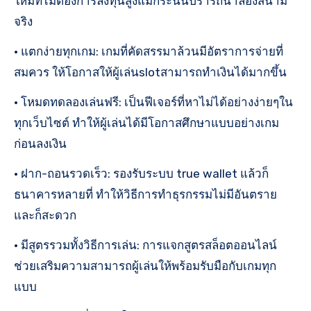
ใหม่ที่ไม่ต้องการลงทุนสูงแม้กระนั้นปรารถนาลองสนาม
จริง
• แตกง่ายทุกเกม: เกมที่คัดสรรมาล้วนมีอัตราการจ่ายที่
สมควร ให้โอกาสให้ผู้เล่นslotสามารถทำเงินได้มากขึ้น
• โหมดทดลองเล่นฟรี: เป็นฟีเจอร์ที่หาไม่ได้อย่างง่ายๆใน
ทุกเว็บไซต์ ทำให้ผู้เล่นได้มีโอกาสศึกษาแบบอย่างเกม
ก่อนลงเงิน
• ฝาก-ถอนรวดเร็ว: รองรับระบบ true wallet แล้วก็
ธนาคารหลายที่ ทำให้วิธีการทำธุรกรรมไม่มีอันตราย
และก็สะดวก
• มีสูตรรวมทั้งวิธีการเล่น: การแจกสูตรสล็อตออนไลน์
ช่วยเสริมความสามารถผู้เล่นให้พร้อมรับมือกับเกมทุก
แบบ