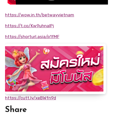
https://wow.in.th/betwayvietnam
https://t.co/Kw9uhnaIPj
https://shorturl.asia/p1fMF
https://cutt.ly/xeBWfn9d
Share