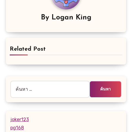
By
Logan King
Related Post
ค้นหา
สำหรับ:
joker123
pg168