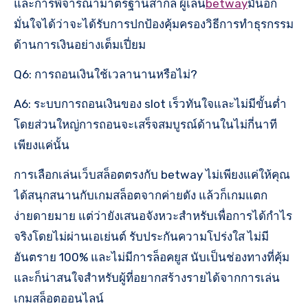
และการพิจารณามาตรฐานสากล ผู้เล่น
betway
มั่นอก
มั่นใจได้ว่าจะได้รับการปกป้องคุ้มครองวิธีการทำธุรกรรม
ด้านการเงินอย่างเต็มเปี่ยม
Q6: การถอนเงินใช้เวลานานหรือไม่?
A6: ระบบการถอนเงินของ slot เร็วทันใจและไม่มีขั้นต่ำ
โดยส่วนใหญ่การถอนจะเสร็จสมบูรณ์ด้านในไม่กี่นาที
เพียงแค่นั้น
การเลือกเล่นเว็บสล็อตตรงกับ betway ไม่เพียงแค่ให้คุณ
ได้สนุกสนานกับเกมสล็อตจากค่ายดัง แล้วก็เกมแตก
ง่ายดายมาย แต่ว่ายังเสนอจังหวะสำหรับเพื่อการได้กำไร
จริงโดยไม่ผ่านเอเย่นต์ รับประกันความโปร่งใส ไม่มี
อันตราย 100% และไม่มีการล็อคยูส นับเป็นช่องทางที่คุ้ม
และก็น่าสนใจสำหรับผู้ที่อยากสร้างรายได้จากการเล่น
เกมสล็อตออนไลน์