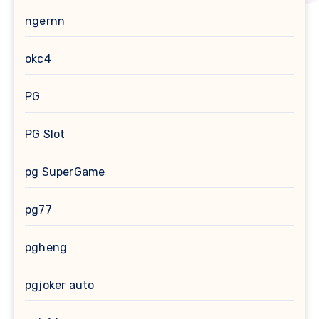
ngernn
okc4
PG
PG Slot
pg SuperGame
pg77
pgheng
pgjoker auto