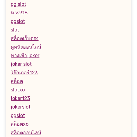
pg slot
kiss918
pgslot
slot
สล็อตเว็บตรง
ดูหนังออนไลน์
ทางเข้า joker
joker slot
โจ๊กเกอร์123
สล็อต
slotxo
joker123
jokerslot
pgslot
สล็อตxo
สล็อตออนไลน์