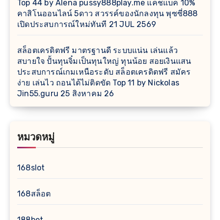
Top 44 by Alena pussy888play.me แคชแบค 10%
คาสิโนออนไลน์ 5ดาว สวรรค์ของนักลงทุน พุซซี่888
เปิดประสบการณ์ใหม่ทันที 21 JUL 2569
สล็อตเครดิตฟรี มาตรฐานดี ระบบแน่น เล่นแล้ว
สบายใจ ปั้นทุนจิ๋มเป็นทุนใหญ่ ทุนน้อย สอยเงินแสน
ประสบการณ์เกมเหนือระดับ สล็อตเครดิตฟรี สมัคร
ง่าย เล่นไว ถอนได้ไม่ติดขัด Top 11 by Nickolas
Jin55.guru 25 สิงหาคม 26
หมวดหมู่
168slot
168สล็อต
188bet