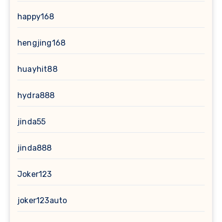
happy168
hengjing168
huayhit88
hydra888
jinda55
jinda888
Joker123
joker123auto