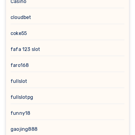
Casino
cloudbet
coke55
fafa 123 slot
faro168
fullslot
fullslotpg
funny18
gaojing888