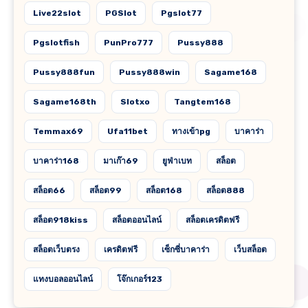
Live22slot
PGSlot
Pgslot77
Pgslotfish
PunPro777
Pussy888
Pussy888fun
Pussy888win
Sagame168
Sagame168th
Slotxo
Tangtem168
Temmax69
Ufa11bet
ทางเข้าpg
บาคาร่า
บาคาร่า168
มาเก๊า69
ยูฟ่าเบท
สล็อต
สล็อต66
สล็อต99
สล็อต168
สล็อต888
สล็อต918kiss
สล็อตออนไลน์
สล็อตเครดิตฟรี
สล็อตเว็บตรง
เครดิตฟรี
เซ็กซี่บาคาร่า
เว็บสล็อต
แทงบอลออนไลน์
โจ๊กเกอร์123