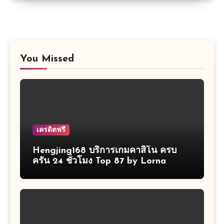
You Missed
เครดิตฟรี
Hengjing168 บริการเกมคาสิโน ครบ
ครัน 24 ชั่วโมง Top 87 by Lorna
hengjing168d.com ทุกยอดฝากรับ 500
บาท ยูสเดียว เล่นได้ทุกเกม ยูสเดียว เล่น
ได้ทุกเกม เครดิตฟรี ที่ 1 ของเอเชีย 2
Sep 26