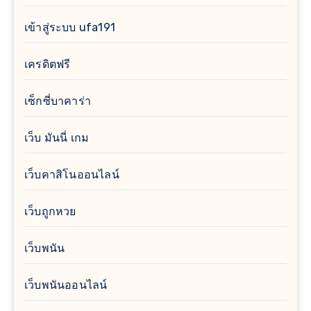
เข้าสู่ระบบ ufa191
เครดิตฟรี
เซ็กซี่บาคาร่า
เว็บ มันนี่ เกม
เว็บคาสิโนออนไลน์
เว็บถูกหวย
เว็บพนัน
เว็บพนันออนไลน์