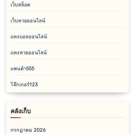
เว็บสล็อต
เว็บหวยออนไลน์
แทงบอลออนไลน์
แทงหวยออนไลน์
แพนด้า555
โจ๊กเกอร์123
คลังเก็บ
กรกฎาคม 2026