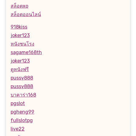
สล็อตxo
สล็อตออนไลน์
918kiss
joker123
หนังชนโรง
sagame168th
joker123
ดูหนังฟรี
pussy888
pussy888
บาคาร่า168
pgslot
pgheng99
fullslotpg
live22