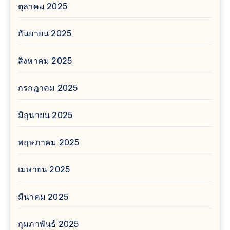
ตุลาคม 2025
กันยายน 2025
สิงหาคม 2025
กรกฎาคม 2025
มิถุนายน 2025
พฤษภาคม 2025
เมษายน 2025
มีนาคม 2025
กุมภาพันธ์ 2025