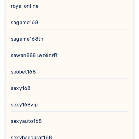
royal online
sagame168
sagame168th
sawan888 เครดิตฟรี
sbobet168
sexy168
sexy168vip
sexyauto168
sexybaccarat168