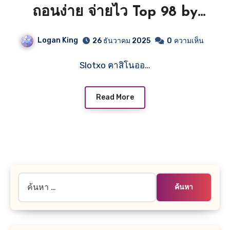
ถอนง่าย จ่ายไว Top 98 by
Dominic slotxo24hrb.com
Logan King
26 ธันวาคม 2025
0
ความเห็น
สมาชิกใหม่รับ 200% เล่นง่าย มือ
Slotxo คาสิโนออ…
ใหม่ก็เล่นได้ สล็อตค่ายดังรวมครบ
เล่นฟรีก็มี สล็อตxo สมัครปุ๊บ ได้
Read More
เล่นปั๊บ 24 JAN 2026
ค้นหา
สำหรับ: