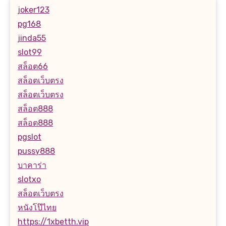
joker123
pg168
jinda55
slot99
สล็อต66
สล็อตเว็บตรง
สล็อตเว็บตรง
สล็อต888
สล็อต888
pgslot
pussy888
บาคาร่า
slotxo
สล็อตเว็บตรง
หนังโป๊ไทย
https://1xbetth.vip