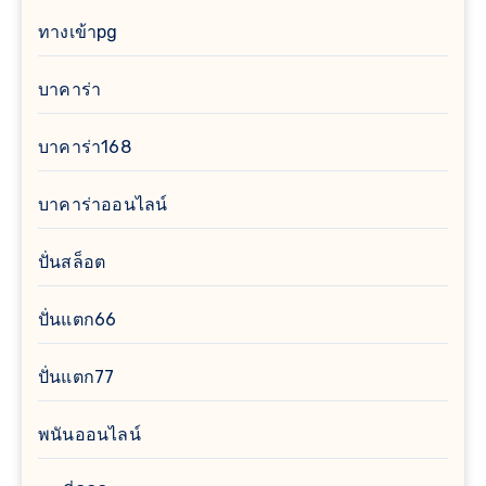
ทางเข้าpg
บาคาร่า
บาคาร่า168
บาคาร่าออนไลน์
ปั่นสล็อต
ปั่นแตก66
ปั่นแตก77
พนันออนไลน์