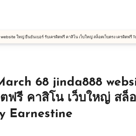
site ใหญ่ ยืนยันเบอร์ รับเครดิตฟรี คาสิโน เว็บใหญ่ สล็อตเว็บตรง เครดิตฟรี 
March 68 jinda888 webs
ิตฟรี คาสิโน เว็บใหญ่ สล็
by Earnestine