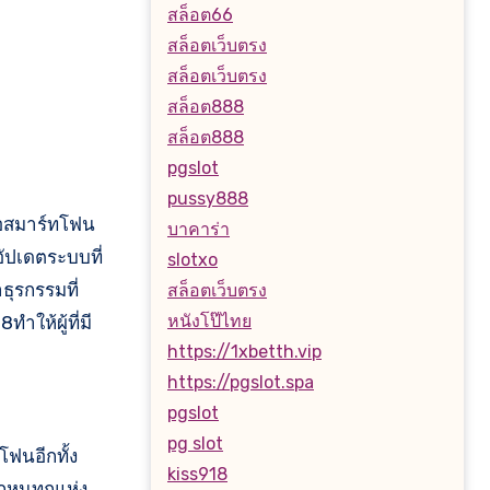
สล็อต66
สล็อตเว็บตรง
สล็อตเว็บตรง
สล็อต888
สล็อต888
pgslot
pussy888
รือสมาร์ทโฟน
บาคาร่า
ัปเดตระบบที่
slotxo
ุรกรรมที่
สล็อตเว็บตรง
หนังโป๊ไทย
ำให้ผู้ที่มี
https://1xbetth.vip
https://pgslot.spa
pgslot
pg slot
โฟนอีกทั้ง
kiss918
กหนทุกแห่ง