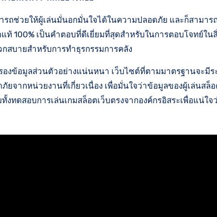
สามารถช่วยให้ผู้เล่นมั่นอกมั่นใจได้ในความปลอดภัย และก็สามาร
แท้ 100% เป็นคำตอบที่ดีเยี่ยมที่สุดสำหรับในการตอบโจทย์ในสิ่
ะดวกสบายสำหรับการทำธุรกรรมการคลัง
้มครองข้อมูลส่วนตัวอย่างแน่นหนา เว็บไซต์ที่ตามมาตรฐานจะมี
จากหน่วยงานที่เกี่ยวเนื่อง เพื่อมั่นใจว่าข้อมูลของผู้เล่นสล
มทั้งทดสอบการเล่นเกมสล็อตเว็บตรงจากองค์กรอิสระเพื่อแน่ใจ