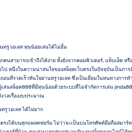
ทรูวอเลท ทุนน้อยเล่นได้ไม่อั้น
ุกคนสามารถเข้าถึงได้ง่าย ทั้งยังจากคอมพิวเตอร์, แท็บเล็ต ห
อไป หนึ่งในความน่าสนใจของสล็อตเว็บตรงในปัจจุบันเป็นการอ
นที่รวดเร็วทันใจผ่านทรูวอเลท ซึ่งเป็นเยี่ยมในหนทางการทำธ
เล่นสล็อต888ที่มีทุนน้อยด้วยระบบที่ไม่จำกัดการเล่น jinda888ท
กังวลเรื่องงบประมาณ
นทรูวอเลท ได้ไม่ยาก
็บตรงได้บนทุกแพลตฟอร์ม ไม่ว่าจะเป็นบนโทรศัพท์มือถือสมาร์ท
ิวเตอร์ที่บ้าน คุณสามารถสนุกสนานกับเกมสล็อตออนไลน์ได้ทุ