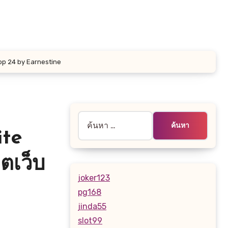
Top 24 by Earnestine
ค้นหา
สำหรับ:
ite
อตเว็บ
joker123
pg168
jinda55
slot99