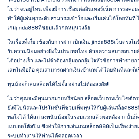
ไม่ว่าจะอยู่ไหน เพียงมีการเชื่อมต่ออินเทอร์เน็ต การรอคอ
ทำให้ผู้เล่นทุกระดับสามารถเข้าใจและเริ่มเล่นได้โดยทันท
เกมjinda888ที่ชอบแล้วกดหมุนวงล้อ
ในเรื่องที่เกี่ยวข้องกับการฝากเบิกเงิน, jinda888เว็บตรงในป
รับความนิยมอย่างยิ่งในประเทศไทย ด้วยความสบายสบายสำห
ได้อย่างเร็ว และไม่จำต้องกลุ้มอกกลุ้มใจหัวข้อการทำรายก
เลทในมือถือ คุณสามารถฝากเงินเข้าเกมได้โดยทันทีและก็เริ
ทุนน้อยก็เล่นสล็อตได้ไม่ยั้ง อย่างไม่ต้องสงสัย!!
ไม่ว่าคุณจะมีทุนมากมายหรือน้อย สล็อตเว็บตรงเว็บไซต์ตร
ยังมีโบนัสและโปรโมชั่นที่ช่วยเพิ่มทุนให้กับผู้เล่นสล็อต88
พอใจได้ ได้แก่ ลงพนันน้อยในรอบแรกแล้วพอหลังจากนั้นก็ค
แบบออโต้สปิน ซึ่งทำให้การเล่นเกมสล็อต888เป็นเรื่องง่า
ระบบทำงานให้ท่านได้ตลอดเวลา