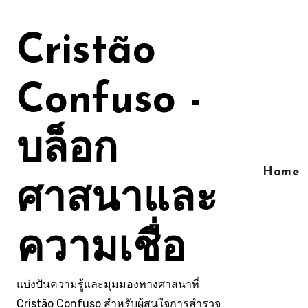
Skip
to
Cristão
content
Confuso -
บล็อก
Home
ศาสนาและ
ความเชื่อ
แบ่งปันความรู้และมุมมองทางศาสนาที่
Cristão Confuso สำหรับผู้สนใจการสำรวจ