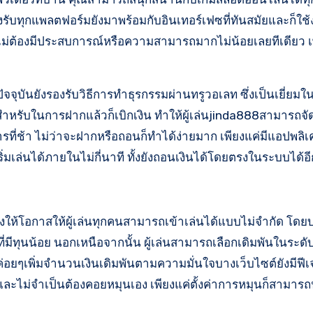
ยงรับทุกแพลตฟอร์มยังมาพร้อมกับอินเทอร์เฟซที่ทันสมัยและก็ใช
ี ไม่ต้องมีประสบการณ์หรือความสามารถมากไม่น้อยเลยทีเดียว เ
ัจจุบันยังรองรับวิธีการทำธุรกรรมผ่านทรูวอเลท ซึ่งเป็นเยี่ยมใน
รับในการฝากแล้วก็เบิกเงิน ทำให้ผู้เล่นjinda888สามารถจั
ารที่ช้า ไม่ว่าจะฝากหรือถอนก็ทำได้ง่ายมาก เพียงแค่มีแอปพลิเ
่มเล่นได้ภายในไม่กี่นาที ทั้งยังถอนเงินได้โดยตรงในระบบได้อี
งให้โอกาสให้ผู้เล่นทุกคนสามารถเข้าเล่นได้แบบไม่จำกัด โดย
8ที่มีทุนน้อย นอกเหนือจากนั้น ผู้เล่นสามารถเลือกเดิมพันในระดับ
่อยๆเพิ่มจำนวนเงินเดิมพันตามความมั่นใจบางเว็บไซต์ยังมีฟีเ
ยและไม่จำเป็นต้องคอยหมุนเอง เพียงแค่ตั้งค่าการหมุนก็สามาร