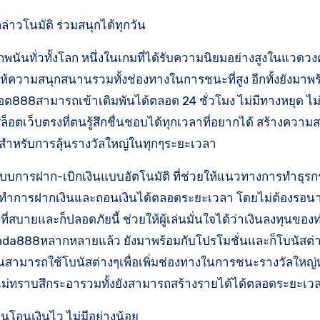
่าวโนมัติ ร่วมสนุกได้ทุกวัน
ักพนันทั่วทั้งโลก หนึ่งในเกมที่ได้รับความนิยมอย่างสูงในแวดว
ี่ให้ความสนุกสนานรวมทั้งช่องทางในการชนะที่สูง อีกทั้งยังมาพ
่นสล็อต888สามารถเข้าเดิมพันได้ตลอด 24 ชั่วโมง ไม่มีทางหยุด ไม
็อตเว็บตรงที่ตนรู้สึกชื่นชอบได้ทุกเวลาที่อยากได้ สร้างคว
าสสำหรับการลุ้นรางวัลใหญ่ในทุกๆระยะเวลา
ระบบการฝาก-เบิกเงินแบบอัตโนมัติ ที่ช่วยให้แนวทางการทำธุร
ถกระทำการฝากเงินและถอนเงินได้ตลอดระยะเวลา โดยไม่ต้องรอนา
ี่สบายและก็ปลอดภัยนี้ ช่วยให้ผู้เล่นมั่นใจได้ว่าเงินลงทุนของ
jinda888หลากหลายแล้ว ยังมาพร้อมกับโปรโมชั่นและก็โบนัสต่าง
เล่นสามารถใช้โบนัสต่างๆเพื่อเพิ่มช่องทางในการชนะรางวัลใหญ
มไม่ทราบสึกระอารวมทั้งยังสามารถสร้างรายได้ได้ตลอดระยะเว
โอนเงินไว ไม่มีอย่างน้อย