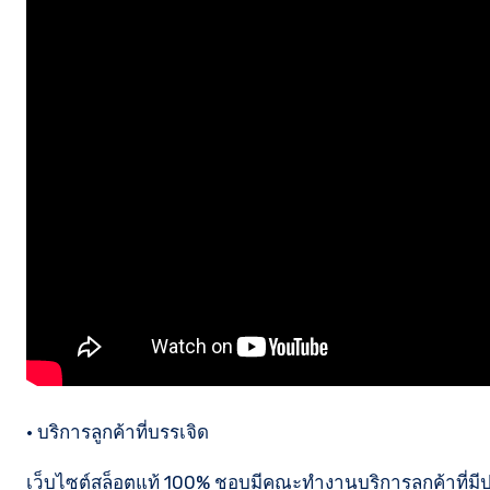
• บริการลูกค้าที่บรรเจิด
เว็บไซต์สล็อตแท้ 100% ชอบมีคณะทำงานบริการลูกค้าที่มีป