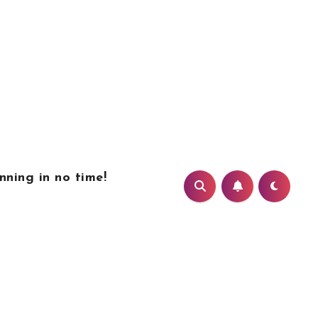
nning in no time!