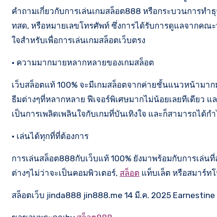
คำถามเกี่ยวกับการเล่นเกมสล็อต888 หรือกระบวนการทำธุ
ทสด, หรือหมายเลขโทรศัพท์ ซึ่งการได้รับการดูแลจากคณะทำงา
ใจสำหรับเพื่อการเล่นเกมสล็อตเว็บตรง
• ความมากมายหลากหลายของเกมสล็อต
เว็บสล็อตแท้ 100% จะมีเกมสล็อตจากค่ายชั้นแนวหน้ามากมา
ธีมต่างๆที่หลากหลาย ฟีเจอร์พิเศษมากไม่น้อยเลยทีเดียว แล
เป็นการเพลิดเพลินใจกับเกมที่บันเทิงใจ และก็สามารถได้ก
• เล่นได้ทุกที่ที่ต้องการ
การเล่นสล็อต888กับเว็บแท้ 100% ยังมาพร้อมกับการเล่นที่ส
ต่างๆไม่ว่าจะเป็นคอมพิวเตอร์,
สล็อต
แท็บเล็ต หรือสมาร์ทโ
สล็อตเว็บ jinda888 jin888.me 14 มี.ค. 2025 Earnestine