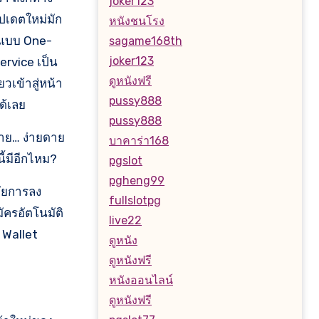
joker123
อัปเดตใหม่มัก
หนังชนโรง
นแบบ One-
sagame168th
joker123
ervice เป็น
ดูหนังฟรี
ยวเข้าสู่หน้า
pussy888
ได้เลย
pussy888
่าย… ง่ายดาย
บาคาร่า168
านี้มีอีกไหม?
pgslot
pgheng99
ัยการลง
fullslotpg
ัครอัตโนมัติ
live22
 Wallet
ดูหนัง
ดูหนังฟรี
หนังออนไลน์
ดูหนังฟรี