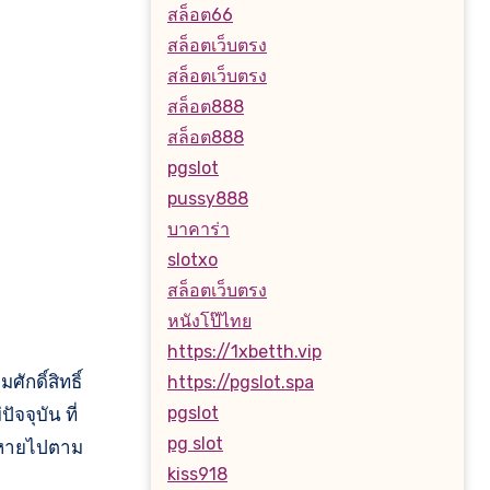
สล็อต66
สล็อตเว็บตรง
สล็อตเว็บตรง
สล็อต888
สล็อต888
pgslot
pussy888
บาคาร่า
slotxo
สล็อตเว็บตรง
หนังโป๊ไทย
https://1xbetth.vip
กดิ์สิทธิ์
https://pgslot.spa
pgslot
จจุบัน ที่
pg slot
องหายไปตาม
kiss918