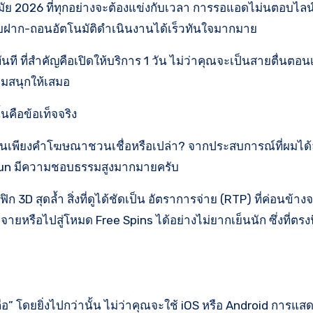
สมัย 2026 ที่ทุกอย่างจะต้องแข่งกับเวลา การรอแอดไม่นตอบไลน์เ
 ระบบฝาก-ถอนอัตโนมัติดำเนินงานได้เร็วทันใจมากมาย
ทันที ที่สำคัญคือเปิดให้บริการ 1 วัน ไม่ว่าคุณจะเป็นสายตื่นตอน
มสนุกให้เสมอ
นคือข้อเท็จจริง
็นเพียงคำโฆษณาชวนเชื่อหรือเปล่า? จากประสบการณ์ที่ผมได้
fun มีความชอบธรรมสูงมากมายครับ
D สุดล้ำ สิ่งที่ดูได้ชัดเป็น อัตราการจ่าย (RTP) ที่ค่อนข้างจ
ายหรือไปสู่โหมด Free Spins ได้อย่างไม่ยากเย็นนัก ซึ่งที่ตรงนี
อถือ” โดยยิ่งไปกว่านั้น ไม่ว่าคุณจะใช้ iOS หรือ Android การ