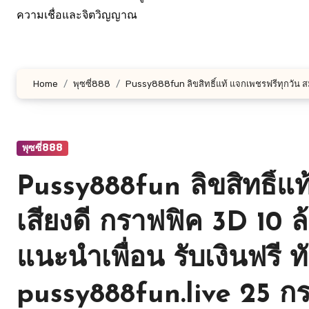
ความเชื่อและจิตวิญญาณ
Home
พุซซี่888
Pussy888fun ลิขสิทธิ์แท้ แจกเพชรฟรีทุกวัน ส
พุซซี่888
Pussy888fun ลิขสิทธิ์แท
เสียงดี กราฟฟิค 3D 10 
แนะนำเพื่อน รับเงินฟรี 
pussy888fun.live 25 