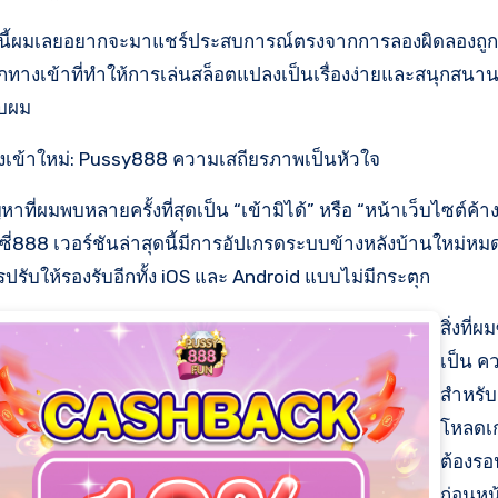
นนี้ผมเลยอยากจะมาแชร์ประสบการณ์ตรงจากการลองผิดลองถูก 
ทางเข้าที่ทำให้การเล่นสล็อตแปลงเป็นเรื่องง่ายและสนุกสนานข
ับผม
งเข้าใหม่: Pussy888 ความเสถียรภาพเป็นหัวใจ
หาที่ผมพบหลายครั้งที่สุดเป็น “เข้ามิได้” หรือ “หน้าเว็บไซต์ค้าง
ซี่888 เวอร์ชันล่าสุดนี้มีการอัปเกรดระบบข้างหลังบ้านใหม่หม
ปรับให้รองรับอีกทั้ง iOS และ Android แบบไม่มีกระตุก
สิ่งที่
เป็น ค
สำหรับ
โหลดเก
ต้องร
ก่อนหน้