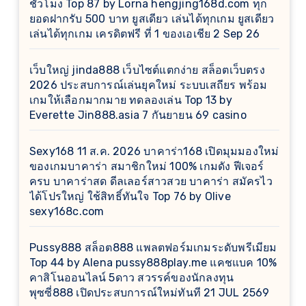
ชั่วโมง Top 87 by Lorna hengjing168d.com ทุก
ยอดฝากรับ 500 บาท ยูสเดียว เล่นได้ทุกเกม ยูสเดียว
เล่นได้ทุกเกม เครดิตฟรี ที่ 1 ของเอเชีย 2 Sep 26
เว็บใหญ่ jinda888 เว็บไซต์แตกง่าย สล็อตเว็บตรง
2026 ประสบการณ์เล่นยุคใหม่ ระบบเสถียร พร้อม
เกมให้เลือกมากมาย ทดลองเล่น Top 13 by
Everette Jin888.asia 7 กันยายน 69 casino
Sexy168 11 ส.ค. 2026 บาคาร่า168 เปิดมุมมองใหม่
ของเกมบาคาร่า สมาชิกใหม่ 100% เกมดัง ฟีเจอร์
ครบ บาคาร่าสด ดีลเลอร์สาวสวย บาคาร่า สมัครไว
ได้โปรใหญ่ ใช้สิทธิ์ทันใจ Top 76 by Olive
sexy168c.com
Pussy888 สล็อต888 แพลตฟอร์มเกมระดับพรีเมียม
Top 44 by Alena pussy888play.me แคชแบค 10%
คาสิโนออนไลน์ 5ดาว สวรรค์ของนักลงทุน
พุซซี่888 เปิดประสบการณ์ใหม่ทันที 21 JUL 2569