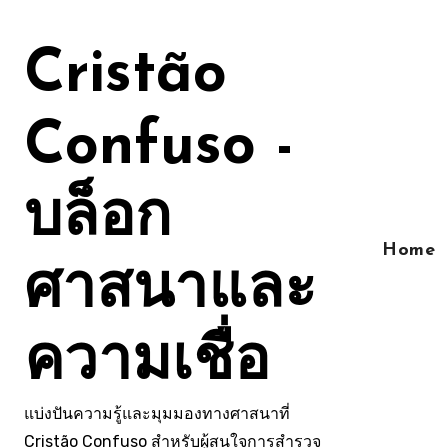
Skip
to
Cristão
content
Confuso -
บล็อก
Home
ศาสนาและ
ความเชื่อ
แบ่งปันความรู้และมุมมองทางศาสนาที่
Cristão Confuso สำหรับผู้สนใจการสำรวจ