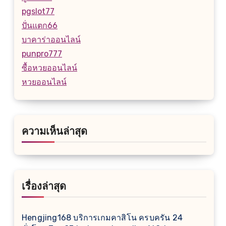
pgslot77
ปั่นแตก66
บาคาร่าออนไลน์
punpro777
ซื้อหวยออนไลน์
หวยออนไลน์
ความเห็นล่าสุด
เรื่องล่าสุด
Hengjing168 บริการเกมคาสิโน ครบครัน 24