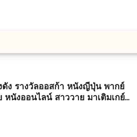
ัง รางวัลออสก้า หนังญี่ปุ่น พากย์
equiel 88-Hd.com