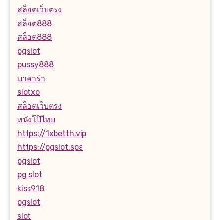
สล็อตเว็บตรง
สล็อต888
สล็อต888
pgslot
pussy888
บาคาร่า
slotxo
สล็อตเว็บตรง
หนังโป๊ไทย
https://1xbetth.vip
https://pgslot.spa
pgslot
pg slot
kiss918
pgslot
slot