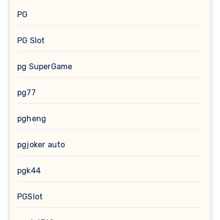
PG
PG Slot
pg SuperGame
pg77
pgheng
pgjoker auto
pgk44
PGSlot