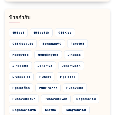
ป้ายกำกับ
188bet
188betth
918Kiss
918kissauto
Bonanza99
Faro168
Happy168
Hengjing168
Jinda55
Jinda888
Joker123
Joker123th
Live22slot
PGSlot
Pgslot77
Pgslotfish
PunPro777
Pussy888
Pussy888fun
Pussy888win
Sagame168
Sagame168th
Slotxo
Tangtem168