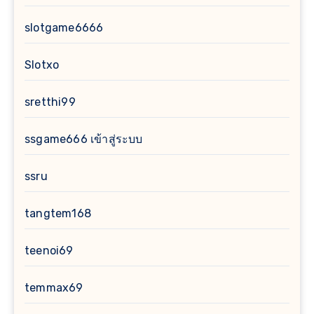
slotgame6666
Slotxo
sretthi99
ssgame666 เข้าสู่ระบบ
ssru
tangtem168
teenoi69
temmax69