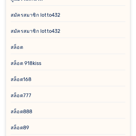
สมัครสมาชิก lotto432
สมัครสมาชิก lotto432
สล็อต
สล็อต 918kiss
สล็อต168
สล็อต777
สล็อต888
สล็อต89