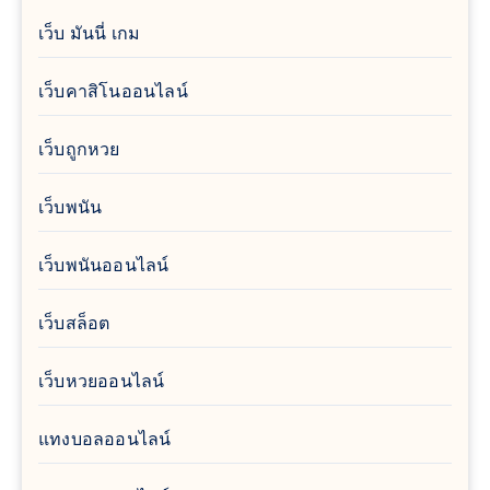
เว็บ มันนี่ เกม
เว็บคาสิโนออนไลน์
เว็บถูกหวย
เว็บพนัน
เว็บพนันออนไลน์
เว็บสล็อต
เว็บหวยออนไลน์
แทงบอลออนไลน์