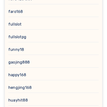
faro168
fullslot
fullslotpg
funny18
gaojing888
happy168
hengjing168
huayhit88