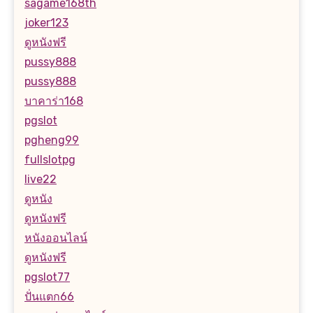
sagame168th
joker123
ดูหนังฟรี
pussy888
pussy888
บาคาร่า168
pgslot
pgheng99
fullslotpg
live22
ดูหนัง
ดูหนังฟรี
หนังออนไลน์
ดูหนังฟรี
pgslot77
ปั่นแตก66