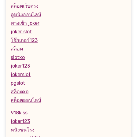
สล็อตเว็บตรง
ดูหนังออนไลน์
ทางเข้า joker
joker slot
โจ๊กเกอร์123
สล็อต
slotxo
joker123
jokerslot
pgslot
สล็อตxo
สล็อตออนไลน์
918kiss
joker123
หนังชนโรง