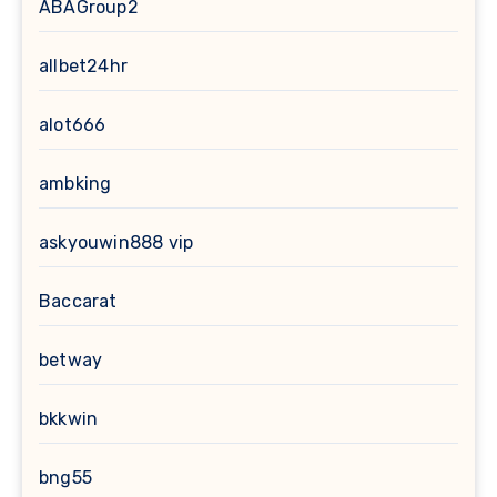
ABAGroup2
allbet24hr
alot666
ambking
askyouwin888 vip
Baccarat
betway
bkkwin
bng55