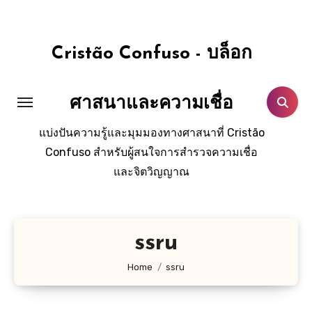
Skip
to
content
Cristão Confuso - บล็อก
ศาสนาและความเชื่อ
แบ่งปันความรู้และมุมมองทางศาสนาที่ Cristão
Confuso สำหรับผู้สนใจการสำรวจความเชื่อ
และจิตวิญญาณ
ssru
Home
ssru