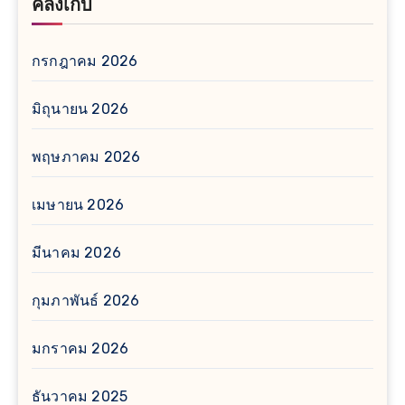
คลังเก็บ
กรกฎาคม 2026
มิถุนายน 2026
พฤษภาคม 2026
เมษายน 2026
มีนาคม 2026
กุมภาพันธ์ 2026
มกราคม 2026
ธันวาคม 2025