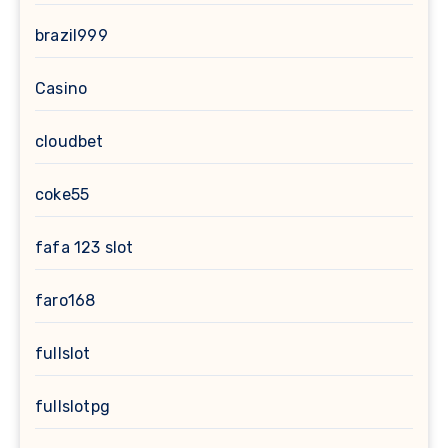
brazil999
Casino
cloudbet
coke55
fafa 123 slot
faro168
fullslot
fullslotpg