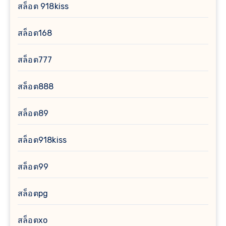
สล็อต 918kiss
สล็อต168
สล็อต777
สล็อต888
สล็อต89
สล็อต918kiss
สล็อต99
สล็อตpg
สล็อตxo