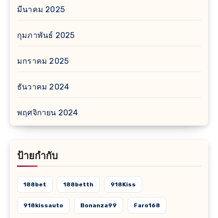
มีนาคม 2025
กุมภาพันธ์ 2025
มกราคม 2025
ธันวาคม 2024
พฤศจิกายน 2024
ป้ายกำกับ
188bet
188betth
918Kiss
918kissauto
Bonanza99
Faro168