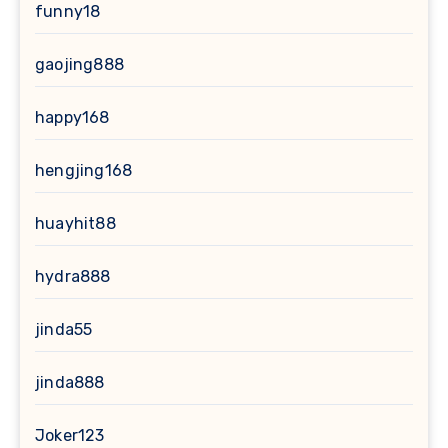
funny18
gaojing888
happy168
hengjing168
huayhit88
hydra888
jinda55
jinda888
Joker123