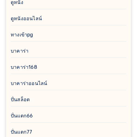
ดูหนัง
ดูหนังออนไลน์
ทางเข้าpg
บาคาร่า
บาคาร่า168
บาคาร่าออนไลน์
ปั่นสล็อต
ปั่นแตก66
ปั่นแตก77