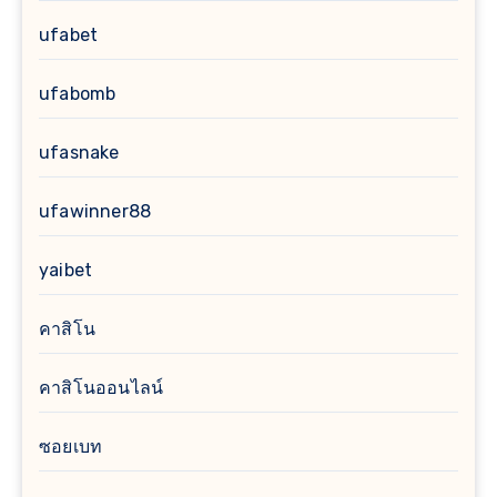
ufabet
ufabomb
ufasnake
ufawinner88
yaibet
คาสิโน
คาสิโนออนไลน์
ซอยเบท